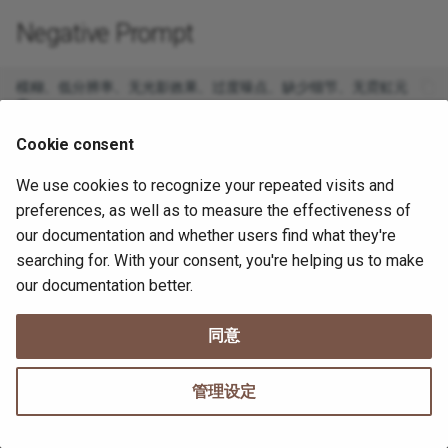
Examples
Negative Prompt
项目状态管理系统：事件
Archives
的看板替代方案
模糊、低分辨率、无光影效果、过度噪点、缺少细节、无霓虹元
动态仪表板与子智能体并
Cookie consent
Todoist 任务管理器：智能
2026年7月9日
2026年7月9日
任务可见性
We use cookies to recognize your repeated visits and
preferences, as well as to measure the effectiveness of
家庭日历聚合与家务助理
our documentation and whether users find what they're
searching for. With your consent, you're helping us to make
多智能体专业团队（独立
our documentation better.
人方案）
同意
OpenClaw 桌面
Cowork（AionUi）—— 远
管理设定
援与多智能体中心
Made with
Material for MkDocs
定制早间简报