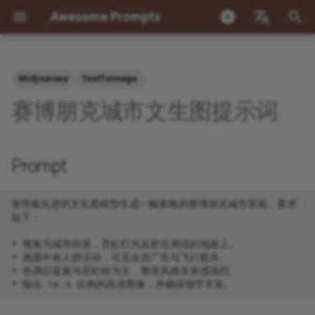
Awesome Prompts
正
Chinese
在
English
Midjourney
TextToImage
精选提示词库
Programming
Prompt
Nano Banana 生成小红书封面
GPT-4o 精选图集
电影预告片文生视频提示词
OpenClaw101 使用案例集
Loop Engineering 专题提
Advertising campaign
角色扮演与职业角色篇
工具技能篇
游戏娱乐篇
学术论文篇
实例
prompts.chat 提示词
每日 Reddit 摘要
目标驱动的自主任务
OpenClaw + n8n 工作流编
子智能体自主项目管理
AI 财报追踪器
Polymarket 自动驾驶：自
初
赛博朋克城市文生图提示词
图提示词
化模拟交易
始
类似网站推荐
Content Creation
Negative Prompt
OpenAI gpt-image-1 40 个精
Sora 2 文生视频提示词大全
社交媒体
Javascript console
AI PPT 版面生成提示词合
完整提示词列表
每日 YouTube 摘要
YouTube 内容流水线
自愈家庭服务器与基础设
多渠道 AI 客户服务平台
个人知识库（RAG）
Nano-banana 精选图集
选图像案例
理
化
Prompt
Tags
Role Play & Professional
创意与构建
GPTS Prompt Collection
X 账号分析
多智能体内容工厂
基于电话的个人助理
市场研究与产品工厂
搜
roles
Nano-banana Pro 精选图集
(Boutique)
基础设施与 DevOps
多源科技新闻摘要
自主教育游戏开发流水线
收件箱整理
构建前想法验证器
索
使用最先进的文生图模型生成一幅夜晚的赛博朋克城市景观。要求
Tool Skills
如下：

引
生产力
播客制作流水线
个人 CRM 与自动联系人发
语义记忆搜索
* 视角为城市街道，霓虹灯光反射在潮湿的地面上。

擎
Games & Entertainment
* 画面中有人群活动，可见全息广告与飞行载具。

研究与学习
健康与症状追踪器
* 色调以蓝紫与霓虹粉为主，整体风格未来感强烈。

Academic Writing
金融与交易
多渠道个人助理