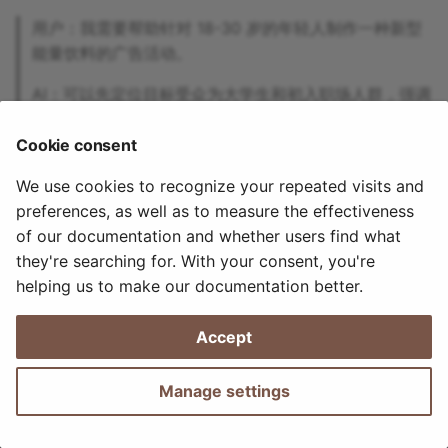
g
用户：我需要帮助针对 18-30 岁的年轻人制作一种新型
项目状态管理系统：事件
s
能量饮料的广告活动。
的看板替代方案
e
AI：可以先定位目标受众为大学生和初入职场人群，强调
动态仪表板与子智能体并
健康、活力与社交场景，结合社媒短视频投放，使用口
a
号“随时燃动”。
Cookie consent
Todoist 任务管理器：智
r
任务可见性
2026年7月9日
2026年7月9日
We use cookies to recognize your repeated visits and
c
preferences, as well as to measure the effectiveness
家庭日历聚合与家务助理
h
of our documentation and whether users find what
they're searching for. With your consent, you're
多智能体专业团队（独立
helping us to make our documentation better.
人方案）
Accept
OpenClaw 桌面
Cowork（AionUi）—— 
Manage settings
程救援与多智能体中心
Made with
Material for MkDocs
定制早间简报