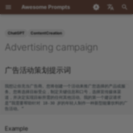
Awesome Prompts
I
Chinese
n
English
ChatGPT
ContentCreation
Awesome Prompts
Loop Engineering 专题提示
广告活动策划提示词
角色扮演与职业角色篇
工具技能篇
游戏娱乐篇
学术论文篇
实例
Prompts from
赛博朋克城市文生图提示词
电影预告片文生视频提示词
OpenClaw101 使用案例集
Nano Banana 生成小红书
GPT-4o Image Gallery
每日 Reddit 摘要
目标驱动的自主任务
OpenClaw + n8n 工作流
子智能体自主项目管理
AI 财报追踪器
Polymarket 自动驾驶：
i
Advertising campaign
词
prompts.chat
面图提示词
排
化模拟交易
t
Similar Sites & Resources
AI 绘画提示要点
Sora 2 Text-to-Video
社交媒体
Example
Gpt image 1
每日 YouTube 摘要
YouTube 内容流水线
多渠道 AI 客户服务平台
个人知识库（RAG）
Javascript console
完整提示词列表
Prompt Collection
Awesome Nano-banana
自愈家庭服务器与基础设
i
广告活动策划提示词
Images
理
Tags
Tencent Hunyuan Image
创意与构建
X 账号分析
多智能体内容工厂
基于电话的个人助理
市场研究与产品工厂
a
GPTS Prompt Collection
3.0 Prompt Experiments
(Boutique)
Nano-banana Pro 精选
基础设施与 DevOps
多源科技新闻摘要
自主教育游戏开发流水线
收件箱整理
构建前想法验证器
l
我想让你充当广告商。您将创建一个活动来推广您选择的产品或服
Nano Banana
务。您将选择目标受众，制定关键信息和口号，选择宣传媒体渠
i
道，并决定实现目标所需的任何其他活动。我的第一个建议请求
生产力
播客制作流水线
个人 CRM 与自动联系人
语义记忆搜索
是“我需要帮助针对 18-30 岁的年轻人制作一种新型能量饮料的广
z
GPT
研究与学习
健康与症状追踪器
i
n
金融与交易
多渠道个人助理
Example